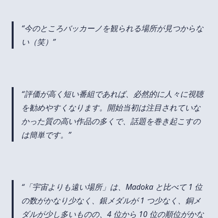
今のところバッカーノを観られる場所が見つからな
い（笑）
評価が高く短い番組であれば、必然的に人々に視聴
を勧めやすくなります。開始当初は注目されていな
かった質の高い作品の多くで、話題を巻き起こすの
は簡単です。
「宇宙よりも遠い場所」は、Madoka と比べて 1 位
の数がかなり少なく、銀メダルが 1 つ少なく、銅メ
ダルが少し多いものの、4 位から 10 位の順位がかな