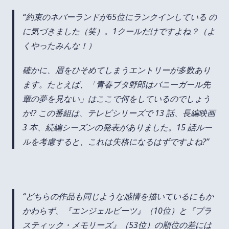
約束のネバーランドが65位にランクインしている の
に気づきました（笑）。1クールだけですよね？（よ
くやったみんな！）
確かに、眉をひそめてしまうエントリーが多数あり
ます。たとえば、「青春ブタ野郎はバニーガール先
輩の夢を見ない」はここで何をしているのでしょう
か!? この番組は、テレビシリーズで 13 話、長編映画
3 本、続編シーズンの発表がありました。15 話ルー
ルを考慮すると、これは失格になるはずですよね?
どちらの作品も同じような感情を描いているにもか
かわらず、『エンジェルビーツ』（10位）と『プラ
スティック・メモリーズ』（53位）の順位の差には